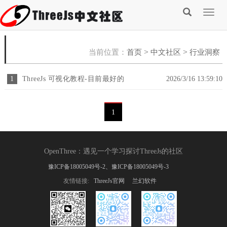
Togg
navig
当前位置：
首页
>
中文社区
>
行业洞察
1
ThreeJs 可视化教程-目前最好的
2026/3/16 13:59:10
3djs指南
1
OpenThree
：
遇见一个学习探讨ThreeJs的社区
豫ICP备18005049号-2、豫ICP备18005049号-3
友情链接:
ThreeJs官网
兰幻软件