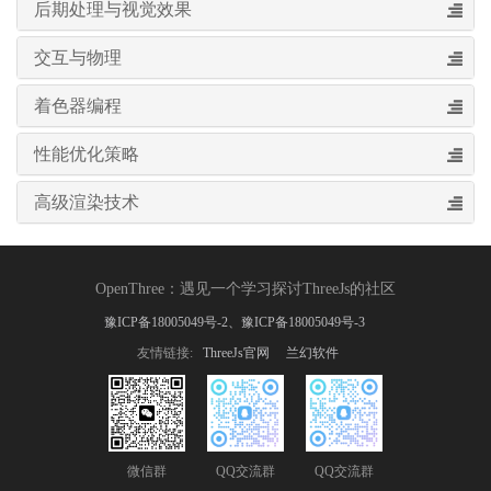
后期处理与视觉效果
交互与物理
着色器编程
性能优化策略
高级渲染技术
OpenThree
：
遇见一个学习探讨ThreeJs的社区
豫ICP备18005049号-2、豫ICP备18005049号-3
友情链接:
ThreeJs官网
兰幻软件
微信群
QQ交流群
QQ交流群