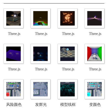
性学习资源
径。它描述
用于网页三
容。主要模
或课程。它
了学生在各
维场景构
块包括：‌核
通常从最入
阶段学习同
建。由于官
心模块，几
门的层面开
一主题内容
方文档以英
何体与材
始，逐步引
时所遵循的
文为主，中
质，加载器
导学习者建
连贯的、具
文社区提供
与渲染‌，扩
立扎实的知
有代表性的
了丰富的学
展与工具‌。
Three.js
Three.js
Three.js
Three.js
识框架，为
学习路径，
习资源。以
后续的深入
起点是现实
下内容整合
WebGPU 水
WebGPU 体
WebGPU 演
WebGPU 星
学习或实践
知识和经
了多个可靠
应用奠定基
验，终点是
的中文资
础。‌
教育者期望
源。
效果演示
积光照示例
示 - 龙卷风
系演示
达成的目
标。
- 实时体积
视觉特效
Three.js
Three.js
Three.js
Three.js
雾与光轴效
WebGPU -
WebGPU技
WebGPU 像
WebGPU 演
果
引力粒子模
术演示 - 点
素化后处理
示 - 镜面反
拟系统
光源阴影映
效果演示
射效果
风险颜色
发辉光
模型线框
变颜色