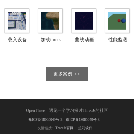
射效果
等级设定
风格
载入设备
加载three-
曲线动画
性能监测
模型
tile瓦片地
工具
图
更多案例 >>
OpenThree
：
遇见一个学习探讨ThreeJs的社区
豫ICP备18005049号-2、豫ICP备18005049号-3
友情链接:
ThreeJs官网
兰幻软件