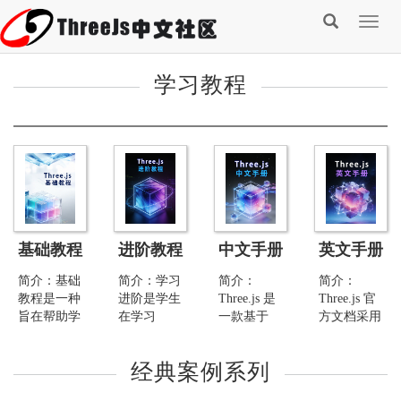
Togg
navig
学习教程
基础教程
进阶教程
中文手册
英文手册
简介：基础
简介：学习
简介：
简介：
教程是一种
进阶是学生
Three.js 是
Three.js 官
旨在帮助学
在学习
一款基于
方文档采用
习者掌握
threejs时所
WebGL 的
模块化设
threejs基本
遵循的一系
JavaScript
计，涵盖从
经典案例系列
知识和核心
列逐渐复杂
3D 图形
基础到高级
概念的系统
的思维路
库，广泛应
的全面内